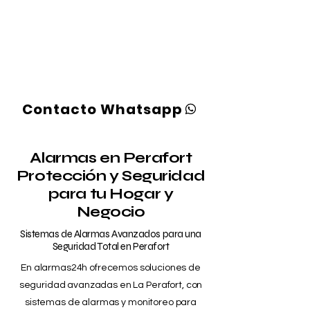
"Protege lo que más importa "
"Sistemas de seguridad avanzados
para hogares y negocios, con
instalación Gratuita"
¡En alarmas24h es posible!
Contacto Whatsapp
Alarmas en Perafort
Protección y Seguridad
para tu Hogar y
Negocio
Sistemas de Alarmas Avanzados para una
Seguridad Total en Perafort
En alarmas24h ofrecemos soluciones de
seguridad avanzadas en La Perafort, con
sistemas de alarmas y monitoreo para